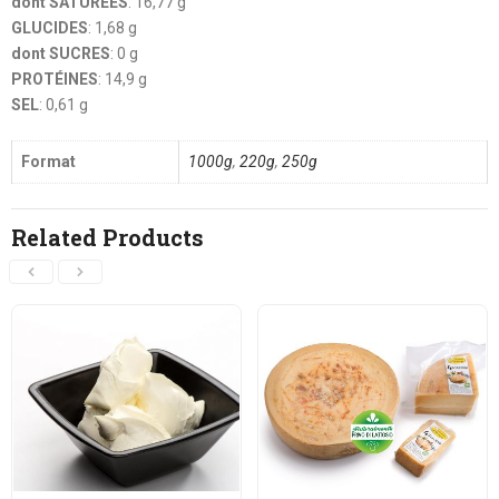
dont SATURÉES
: 16,77 g
GLUCIDES
: 1,68 g
dont SUCRES
: 0 g
PROTÉINES
: 14,9 g
SEL
: 0,61 g
Format
1000g
,
220g
,
250g
Related Products