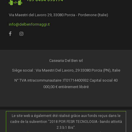
Via Maestri del Lavoro 29, 33080 Porcia - Pordenone (Italie)
info@delbenformaggi.it
Casearia Del Ben srl
Siège social : Via Maestri Del Lavoro, 29 33080 Porcia (PN), Italie
N° TVA intracommunautaire :IT01714400932 Capital social 40
000,00 € entièrement libéré
Le site web a également été réalisé grâce aux fonds reçus dans le
cadre de la subvention “2018 POR FESR TECNOLOGIA - bando attività
2.3.b.1 Bis”.