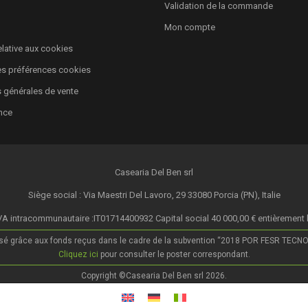
Validation de la commande
Mon compte
relative aux cookies
es préférences cookies
 générales de vente
nce
Casearia Del Ben srl
Siège social : Via Maestri Del Lavoro, 29 33080 Porcia (PN), Italie
A intracommunautaire :IT01714400932 Capital social 40 000,00 € entièrement 
isé grâce aux fonds reçus dans le cadre de la subvention “2018 POR FESR TECNOLOG
Cliquez ici
pour consulter le poster correspondant.
Copyright ©Casearia Del Ben srl 2026.