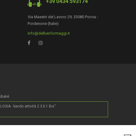
+39 0434 593174
Via Maestri del Lavoro 29, 33080 Porcia -
Pordenone (Italie)
info@delbenformaggi.it
0
libéré
IA - bando attività 2.3.b.1 Bis”.