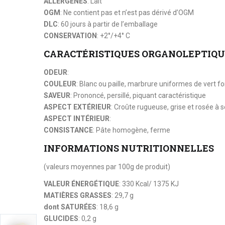
ALLERGÈNES
: Lait
OGM
: Ne contient pas et n’est pas dérivé d’OGM
DLC
: 60 jours à partir de l’emballage
CONSERVATION
: +2°/+4° C
CARACTÉRISTIQUES ORGANOLEPTIQU
ODEUR
:
COULEUR
: Blanc ou paille, marbrure uniformes de vert
SAVEUR
: Prononcé, persillé, piquant caractéristique
ASPECT EXTÉRIEUR
: Croûte rugueuse, grise et rosée à 
ASPECT INTÉRIEUR
:
CONSISTANCE
: Pâte homogène, ferme
INFORMATIONS NUTRITIONNELLES
(valeurs moyennes par 100g de produit)
VALEUR ÉNERGÉTIQUE
: 330 Kcal/ 1375 KJ
MATIÈRES GRASSES
: 29,7 g
dont SATURÉES
: 18,6 g
GLUCIDES
: 0,2 g