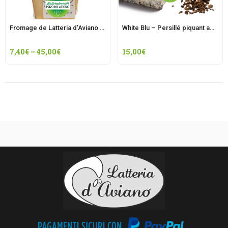
Fromage de Latteria d’Aviano semi-affiné
White Blu – Persillé piquant affiné aux baies blanches
7,40
€
–
45,00
€
15,00
€