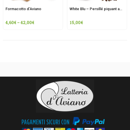
Formacotto d’Aviano
White Blu – Persillé piquant affiné aux baies blanches
4,60
€
–
42,00
€
15,00
€