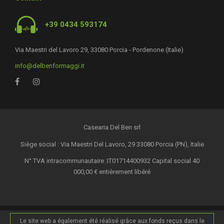
+39 0434 593174
Via Maestri del Lavoro 29, 33080 Porcia - Pordenone (Italie)
info@delbenformaggi.it
Casearia Del Ben srl
Siège social : Via Maestri Del Lavoro, 29 33080 Porcia (PN), Italie
N° TVA intracommunautaire :IT01714400932 Capital social 40
000,00 € entièrement libéré
Le site web a également été réalisé grâce aux fonds reçus dans le