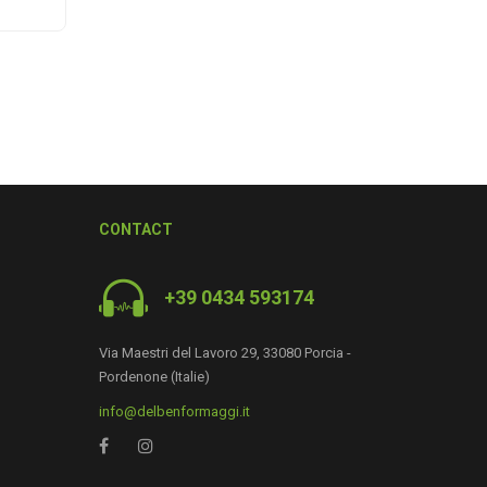
CONTACT
+39 0434 593174
Via Maestri del Lavoro 29, 33080 Porcia -
Pordenone (Italie)
0
info@delbenformaggi.it