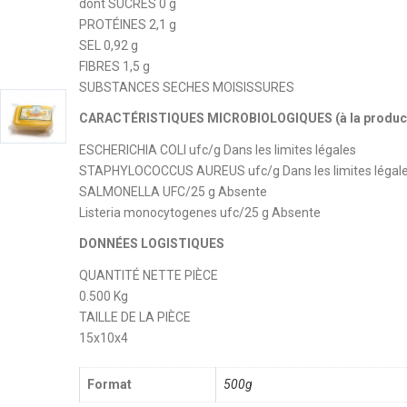
dont SUCRES 0 g
PROTÉINES 2,1 g
SEL 0,92 g
FIBRES 1,5 g
SUBSTANCES SECHES MOISISSURES
CARACTÉRISTIQUES MICROBIOLOGIQUES (à la produc
ESCHERICHIA COLI ufc/g Dans les limites légales
STAPHYLOCOCCUS AUREUS ufc/g Dans les limites légal
SALMONELLA UFC/25 g Absente
Listeria monocytogenes ufc/25 g Absente
DONNÉES LOGISTIQUES
QUANTITÉ NETTE PIÈCE
0.500 Kg
TAILLE DE LA PIÈCE
15x10x4
Format
500g