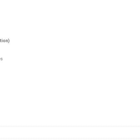
tion)
es