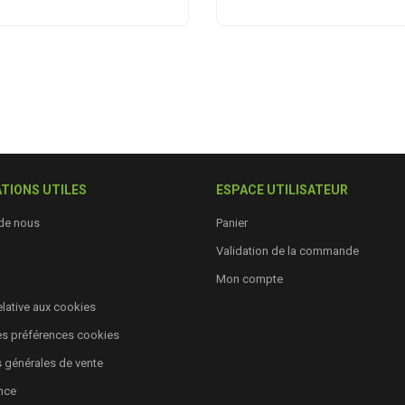
TIONS UTILES
ESPACE UTILISATEUR
de nous
Panier
Validation de la commande
Mon compte
relative aux cookies
es préférences cookies
 générales de vente
nce