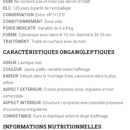
OGM
: Ne contient pas et n’est pas dérivé d’OGM
DLC
: 120 jours à partir de l’emballage
CONSERVATION
: Entre +8°/+12°C
CONDITIONNEMENT
: Sous vide
POIDS INDICATIF
: Variable de 6 à 8 kg
FORME
: Cylindrique avec talon 8-10 cm; diamètre 30-35 cm
TRAITEMENT:
Traité en surface avec du foin
CARACTÉRISTIQUES ORGANOLEPTIQUES
ODEUR
: Lactique cuit
COULEUR
: Jaune paille, variable selon l’affinage
SAVEUR
: Délicat dans le fromage frais, savoureux dans le plus
affiné
ASPECT EXTÉRIEUR
: Croûte présente, lisse, régulière et non
comestible
ASPECT INTÉRIEUR
: Structure compacte avec possible présence
d’ouvertures irrégulières
CONSISTANCE
: Dure et élastique selon le degé d’affinage
INFORMATIONS NUTRITIONNELLES