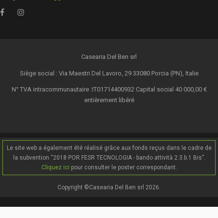
Casearia Del Ben srl
Siège social : Via Maestri Del Lavoro, 29 33080 Porcia (PN), Italie
N° TVA intracommunautaire :IT01714400932 Capital social 40 000,00 €
entièrement libéré
Le site web a également été réalisé grâce aux fonds reçus dans le cadre de
la subvention “2018 POR FESR TECNOLOGIA - bando attività 2.3.b.1 Bis”.
Cliquez ici
pour consulter le poster correspondant.
Copyright ©Casearia Del Ben srl 2026.