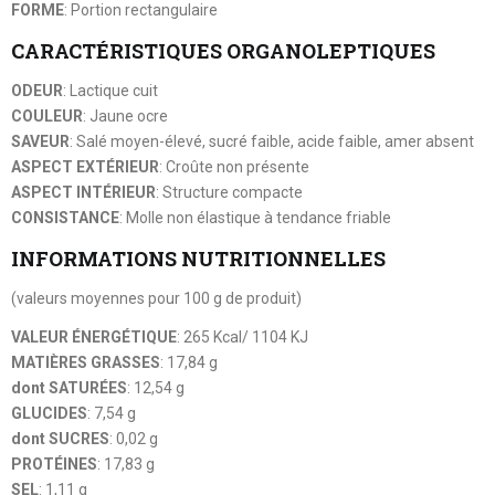
FORME
: Portion rectangulaire
CARACTÉRISTIQUES ORGANOLEPTIQUES
ODEUR
: Lactique cuit
COULEUR
: Jaune ocre
SAVEUR
: Salé moyen-élevé, sucré faible, acide faible, amer absent
ASPECT EXTÉRIEUR
: Croûte non présente
ASPECT INTÉRIEUR
: Structure compacte
CONSISTANCE
: Molle non élastique à tendance friable
INFORMATIONS NUTRITIONNELLES
(valeurs moyennes pour 100 g de produit)
VALEUR ÉNERGÉTIQUE
: 265 Kcal/ 1104 KJ
MATIÈRES GRASSES
: 17,84 g
dont SATURÉES
: 12,54 g
GLUCIDES
: 7,54 g
dont SUCRES
: 0,02 g
PROTÉINES
: 17,83 g
SEL
: 1,11 g