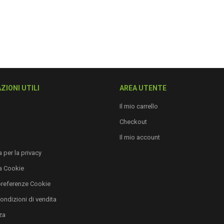
ZIONI UTILI
AREA UTENTE
Il mio carrello
Checkout
i
Il mio account
 per la privacy
a Cookie
preferenze Cookie
condizioni di vendita
za