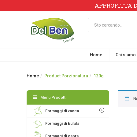
APPROFITTA D
Home
Chi siamo
Home
Product Porzionatura
120g
Menù Prodotti
N
Formaggi di vacca
Formaggi di bufala
Formaggi di capra