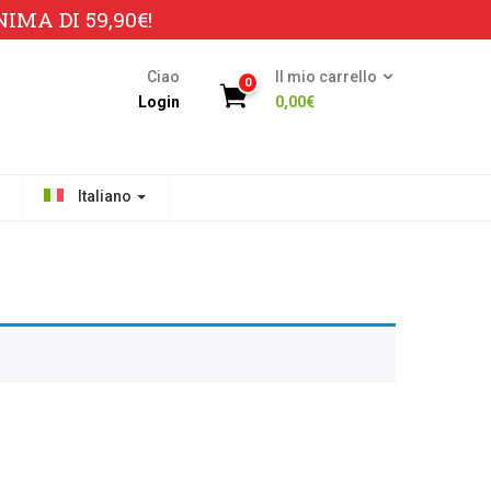
MA DI 59,90€!
Ciao
Il mio carrello
0
Login
0,00
€
Italiano