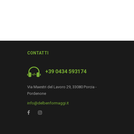
CONTATTI
+39 0434 593174
Via Maestri del Lavoro 29, 33080 Porcia -
Pordenone
info@delbenformaggi.it