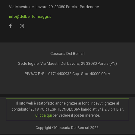
Via Maestri del Lavoro 29, 33080 Porcia - Pordenone
info@delbenformaggi.it
Casearia Del Ben srl
Sede legale: Via Maestri Del Lavoro, 29 33080 Porcia (PN)
P.IVA/C.F./R.I. 01714400932 Cap. Soc. 40000.00 i.v.
Il sito web è stato fatto anche grazie ai fondi ricevuti grazie al
contributo "2018 POR FESR TECNOLOGIA- bando attività 2.3.b.1 Bis”.
Clicca qui
per vedere il poster inerente.
Copyright ©Casearia Del Ben srl 2026
.