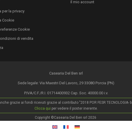
i
Il mio account
nella
 per la privacy
pagina
a Cookie
del
prodotto
preferenze Cookie
condizioni di vendita
za
Casearia Del Ben srl
Sede legale: Via Maestri Del Lavoro, 29 33080 Porcia (PN)
P.IVA/C.F./R.I. 01714400932 Cap. Soc. 40000.00 i.v.
o anche grazie ai fondi ricevuti grazie al contributo "2018 POR FESR TECNOLOGIA- ban
Clicca qui
per vedere il poster inerente.
Copyright ©Casearia Del Ben srl 2026
.