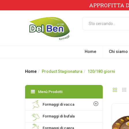
APPROFITTA D
Home
Chi siamo
Home
Product Stagionatura
120/180 giorni
Menù Prodotti
Formaggi di vacca
Formaggi di bufala
Formaggi di capra