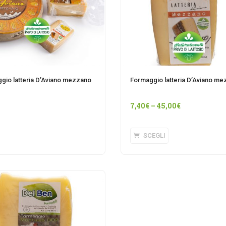
gio latteria D’Aviano mezzano
Formaggio latteria D’Aviano m
7,40
€
–
45,00
€
Questo
SCEGLI
prodotto
ha
più
varianti.
Le
opzioni
possono
essere