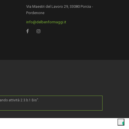
Via Maestri del Lavoro 29, 33080 Porcia -
Pordenone
info@delbenformaggi.it
0
do attività 2.3.b.1 Bis”.