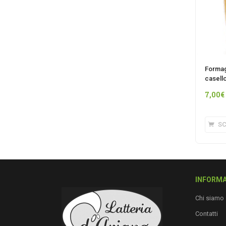
Formag
casell
7,00
€
SC
INFORMA
Chi siamo
Contatti