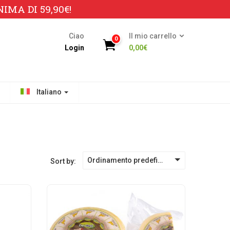
MA DI 59,90€!
Ciao
Il mio carrello
0
Login
0,00
€
Italiano
Ordinamento predefinito
Sort by: