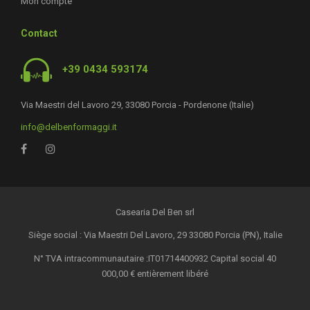
Mon compte
Contact
+39 0434 593174
Via Maestri del Lavoro 29, 33080 Porcia - Pordenone (Italie)
info@delbenformaggi.it
Casearia Del Ben srl
Siège social : Via Maestri Del Lavoro, 29 33080 Porcia (PN), Italie
N° TVA intracommunautaire :IT01714400932 Capital social 40
000,00 € entièrement libéré