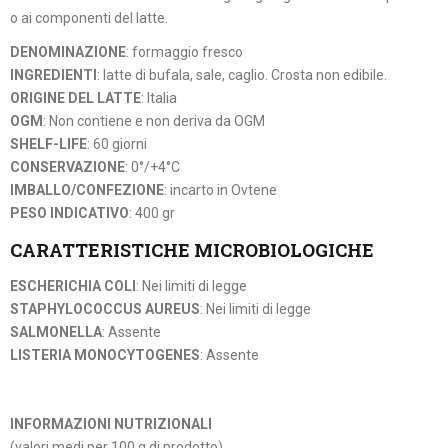
o ai componenti del latte.
DENOMINAZIONE
: formaggio fresco
INGREDIENTI
: latte di bufala, sale, caglio. Crosta non edibile.
ORIGINE DEL LATTE
: Italia
OGM
: Non contiene e non deriva da OGM
SHELF-LIFE
: 60 giorni
CONSERVAZIONE
: 0°/+4°C
IMBALLO/CONFEZIONE
: incarto in Ovtene
PESO INDICATIVO
: 400 gr
CARATTERISTICHE MICROBIOLOGICHE
ESCHERICHIA COLI
: Nei limiti di legge
STAPHYLOCOCCUS AUREUS
: Nei limiti di legge
SALMONELLA
: Assente
LISTERIA MONOCYTOGENES
: Assente
INFORMAZIONI NUTRIZIONALI
(valori medi per 100 g di prodotto)