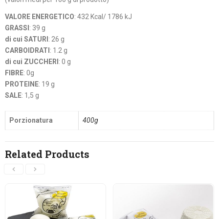
VALORE ENERGETICO
: 432 Kcal/ 1786 kJ
GRASSI
: 39 g
di cui SATURI
: 26 g
CARBOIDRATI
: 1.2 g
di cui ZUCCHERI
: 0 g
FIBRE
: 0g
PROTEINE
: 19 g
SALE
: 1,5 g
Porzionatura
400g
Related Products