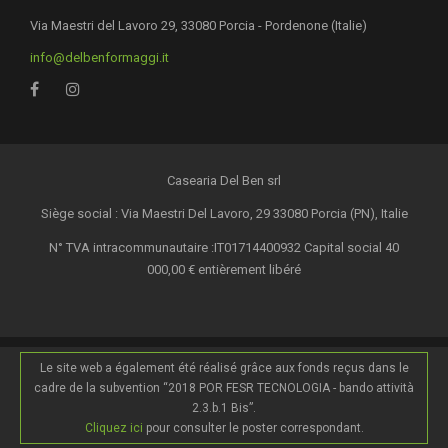
Via Maestri del Lavoro 29, 33080 Porcia - Pordenone (Italie)
info@delbenformaggi.it
Casearia Del Ben srl
Siège social : Via Maestri Del Lavoro, 29 33080 Porcia (PN), Italie
N° TVA intracommunautaire :IT01714400932 Capital social 40
000,00 € entièrement libéré
Le site web a également été réalisé grâce aux fonds reçus dans le
cadre de la subvention “2018 POR FESR TECNOLOGIA - bando attività
2.3.b.1 Bis”.
Cliquez ici
pour consulter le poster correspondant.