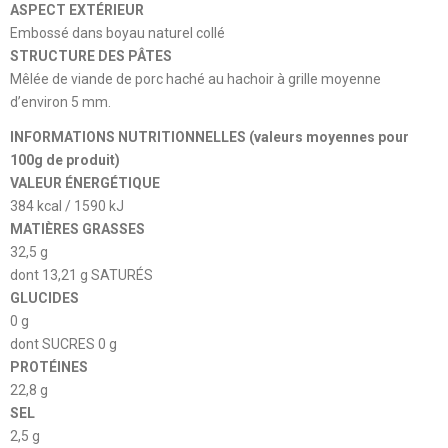
ASPECT EXTÉRIEUR
Embossé dans boyau naturel collé
STRUCTURE DES PÂTES
Mêlée de viande de porc haché au hachoir à grille moyenne
d’environ 5 mm.
INFORMATIONS NUTRITIONNELLES (valeurs moyennes pour
100g de produit)
VALEUR ÉNERGÉTIQUE
384 kcal / 1590 kJ
MATIÈRES GRASSES
32,5 g
dont 13,21 g SATURÉS
GLUCIDES
0 g
dont SUCRES 0 g
PROTÉINES
22,8 g
SEL
2,5 g