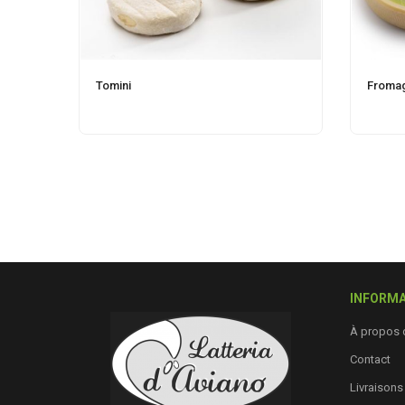
Tomini
Fromage
INFORMA
À propos 
Contact
Livraisons