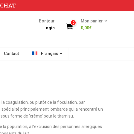
CHAT !
Bonjour
Mon panier
0
Login
0,00
€
Contact
Français
a coagulation, ou plutôt de la floculation, par
e spécialité principalement lombarde qui a rencontré un
 sous forme de ‘crème’ pour le tiramisu.
e la population, à l’exclusion des personnes allergiques
posants du lait.