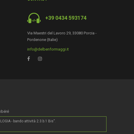
+39 0434 593174
Via Maestri del Lavoro 29, 33080 Porcia -
Pordenone (Italie)
info@delbenformaggi.it
0
libéré
IA - bando attività 2.3.b.1 Bis”.