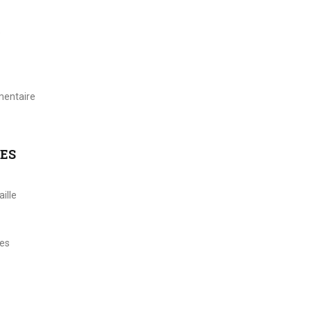
e
imentaire
ES
ille
res