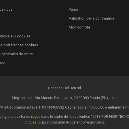
de nous
Panier
Validation de la commande
Mon compte
relative aux cookies
es préférences cookies
 générales de vente
nce
Casearia Del Ben srl
Siège social : Via Maestri Del Lavoro, 29 33080 Porcia (PN), Italie
A intracommunautaire :IT01714400932 Capital social 40 000,00 € entièrement 
isé grâce aux fonds reçus dans le cadre de la subvention “2018 POR FESR TECNOLOG
Cliquez ici
pour consulter le poster correspondant.