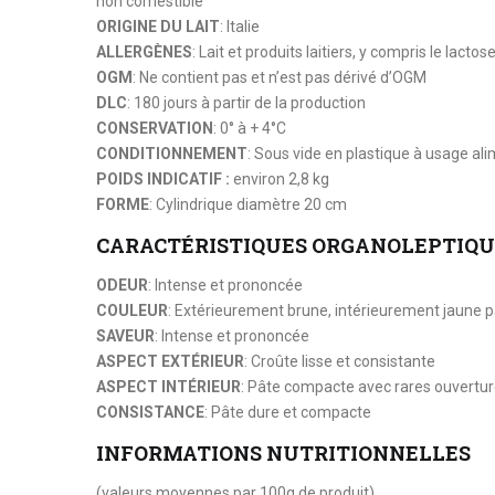
non comestible
ORIGINE DU LAIT
: Italie
ALLERGÈNES
: Lait et produits laitiers, y compris le lactos
OGM
: Ne contient pas et n’est pas dérivé d’OGM
DLC
: 180 jours à partir de la production
CONSERVATION
: 0° à + 4°C
CONDITIONNEMENT
: Sous vide en plastique à usage al
POIDS INDICATIF :
environ 2,8 kg
FORME
: Cylindrique diamètre 20 cm
CARACTÉRISTIQUES ORGANOLEPTIQU
ODEUR
: Intense et prononcée
COULEUR
: Extérieurement brune, intérieurement jaune pa
SAVEUR
: Intense et prononcée
ASPECT EXTÉRIEUR
: Croûte lisse et consistante
ASPECT INTÉRIEUR
: Pâte compacte avec rares ouvertu
CONSISTANCE
: Pâte dure et compacte
INFORMATIONS NUTRITIONNELLES
(valeurs moyennes par 100g de produit)