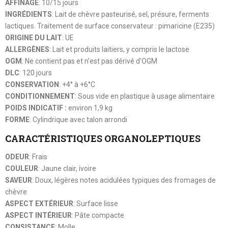
AFFINAGE
: 10/15 jours
INGRÉDIENTS
: Lait de chèvre pasteurisé, sel, présure, ferments
lactiques. Traitement de surface conservateur : pimaricine (E235)
ORIGINE DU LAIT
: UE
ALLERGÈNES
: Lait et produits laitiers, y compris le lactose
OGM
: Ne contient pas et n’est pas dérivé d’OGM
DLC
: 120 jours
CONSERVATION
: +4° à +6°C
CONDITIONNEMENT
: Sous vide en plastique à usage alimentaire
POIDS INDICATIF :
environ 1,9 kg
FORME
: Cylindrique avec talon arrondi
CARACTÉRISTIQUES ORGANOLEPTIQUES
ODEUR
: Frais
COULEUR
: Jaune clair, ivoire
SAVEUR
: Doux, légères notes acidulées typiques des fromages de
chèvre
ASPECT EXTÉRIEUR
: Surface lisse
ASPECT INTÉRIEUR
: Pâte compacte
CONSISTANCE
: Molle