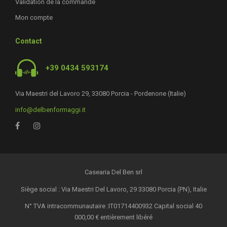
Validation de la commande
Mon compte
Contact
+39 0434 593174
Via Maestri del Lavoro 29, 33080 Porcia - Pordenone (Italie)
info@delbenformaggi.it
Casearia Del Ben srl
Siège social : Via Maestri Del Lavoro, 29 33080 Porcia (PN), Italie
N° TVA intracommunautaire :IT01714400932 Capital social 40
000,00 € entièrement libéré