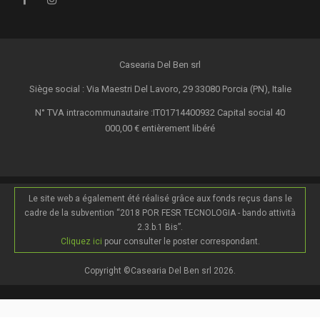
Casearia Del Ben srl
Siège social : Via Maestri Del Lavoro, 29 33080 Porcia (PN), Italie
N° TVA intracommunautaire :IT01714400932 Capital social 40
000,00 € entièrement libéré
Le site web a également été réalisé grâce aux fonds reçus dans le
cadre de la subvention “2018 POR FESR TECNOLOGIA - bando attività
2.3.b.1 Bis”.
Cliquez ici
pour consulter le poster correspondant.
Copyright ©Casearia Del Ben srl 2026.