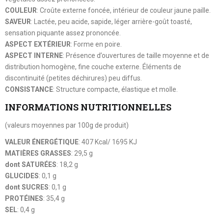
COULEUR
: Croûte externe foncée, intérieur de couleur jaune paille.
SAVEUR
: Lactée, peu acide, sapide, léger arrière-goût toasté,
sensation piquante assez prononcée.
ASPECT EXTÉRIEUR
: Forme en poire.
ASPECT INTERNE
: Présence d’ouvertures de taille moyenne et de
distribution homogène, fine couche externe. Éléments de
discontinuité (petites déchirures) peu diffus.
CONSISTANCE
: Structure compacte, élastique et molle.
INFORMATIONS NUTRITIONNELLES
(valeurs moyennes par 100g de produit)
VALEUR ÉNERGÉTIQUE
: 407 Kcal/ 1695 KJ
MATIÈRES GRASSES
: 29,5 g
dont SATURÉES
: 18,2 g
GLUCIDES
: 0,1 g
dont SUCRES
: 0,1 g
PROTÉINES
: 35,4 g
SEL
: 0,4 g