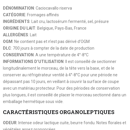
DÉNOMINATION
: Caciocavallo riserva
CATÉGORIE
: Fromages affinés
INGRÉDIENTS
: Lait cru, lactosérum fermenté, sel, présure
ORIGINE DU LAIT
: Belgique, Pays-Bas, France
ALLERGÈNES
: Lait
OGM
: Ne contient pas et n’est pas dérivé d’OGM
DLC
: 700 jours à compter de la date de production
CONSERVATION
: A une température de 4°-8°C
INFORMATIONS D’UTILISATION
: Il est conseillé de sectionner
longitudinalement le morceau, de la tête vers la base, et de le
conserver au réfrigérateur ventilé à 4°-8°C pour une période ne
dépassant pas 10 jours, en veillant à couvrir la surface de coupe
avec un matériau protecteur. Pour des périodes de conservation
plus longues, il est conseillé de placer le morceau sectionné dans un
emballage hermétique sous vide.
CARACTÉRISTIQUES ORGANOLEPTIQUES
ODEUR
: Intense odeur lactique cuite, beurre fondu. Notes florales et
végétales assez prononcées.