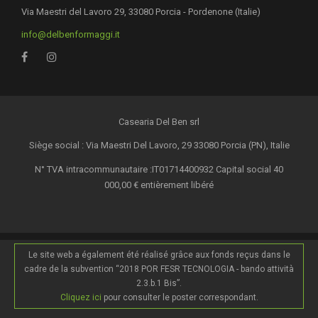
Via Maestri del Lavoro 29, 33080 Porcia - Pordenone (Italie)
info@delbenformaggi.it
Casearia Del Ben srl
Siège social : Via Maestri Del Lavoro, 29 33080 Porcia (PN), Italie
N° TVA intracommunautaire :IT01714400932 Capital social 40
000,00 € entièrement libéré
Le site web a également été réalisé grâce aux fonds reçus dans le
cadre de la subvention “2018 POR FESR TECNOLOGIA - bando attività
2.3.b.1 Bis”.
Cliquez ici
pour consulter le poster correspondant.