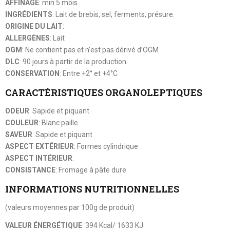
AFFINAGE
: min 5 mois
INGRÉDIENTS
: Lait de brebis, sel, ferments, présure.
ORIGINE DU LAIT
:
ALLERGÈNES
: Lait
OGM
: Ne contient pas et n’est pas dérivé d’OGM
DLC
: 90 jours à partir de la production
CONSERVATION
: Entre +2° et +4°C
CARACTÉRISTIQUES ORGANOLEPTIQUES
ODEUR
: Sapide et piquant
COULEUR
: Blanc paille
SAVEUR
: Sapide et piquant
ASPECT EXTÉRIEUR
: Formes cylindrique
ASPECT INTÉRIEUR
:
CONSISTANCE
: Fromage à pâte dure
INFORMATIONS NUTRITIONNELLES
(valeurs moyennes par 100g de produit)
VALEUR ÉNERGÉTIQUE
: 394 Kcal/ 1633 KJ