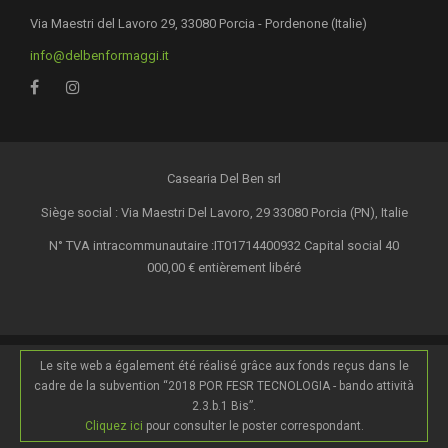
Via Maestri del Lavoro 29, 33080 Porcia - Pordenone (Italie)
info@delbenformaggi.it
Casearia Del Ben srl
Siège social : Via Maestri Del Lavoro, 29 33080 Porcia (PN), Italie
N° TVA intracommunautaire :IT01714400932 Capital social 40
000,00 € entièrement libéré
Le site web a également été réalisé grâce aux fonds reçus dans le
cadre de la subvention “2018 POR FESR TECNOLOGIA - bando attività
2.3.b.1 Bis”.
Cliquez ici
pour consulter le poster correspondant.