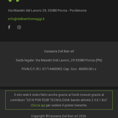
Via Maestri del Lavoro 29, 33080 Porcia - Pordenone
info@delbenformaggi.it
Casearia Del Ben srl
Sede legale: Via Maestri Del Lavoro, 29 33080 Porcia (PN)
P.IVA/C.F./R.I. 01714400932 Cap. Soc. 40000.00 i.v.
Il sito web è stato fatto anche grazie ai fondi ricevuti grazie al
contributo "2018 POR FESR TECNOLOGIA- bando attività 2.3.b.1 Bis”.
Clicca qui
per vedere il poster inerente.
Copyright ©Casearia Del Ben srl 2026
.