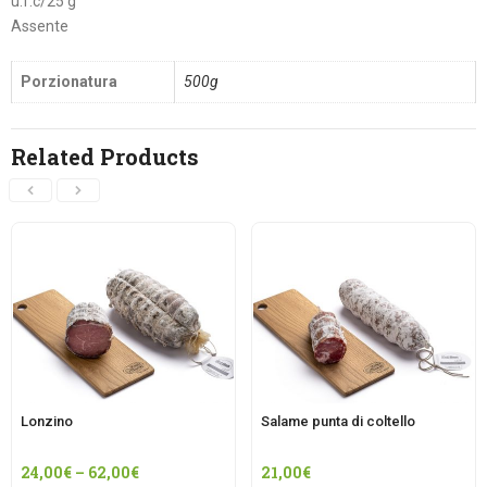
u.f.c/25 g
Assente
Porzionatura
500g
Related Products
Lonzino
Salame punta di coltello
24,00
€
–
62,00
€
21,00
€