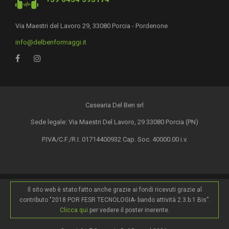
Via Maestri del Lavoro 29, 33080 Porcia - Pordenone
info@delbenformaggi.it
Casearia Del Ben srl
Sede legale: Via Maestri Del Lavoro, 29 33080 Porcia (PN)
P.IVA/C.F./R.I. 01714400932 Cap. Soc. 40000.00 i.v.
Il sito web è stato fatto anche grazie ai fondi ricevuti grazie al
contributo "2018 POR FESR TECNOLOGIA- bando attività 2.3.b.1 Bis”.
Clicca qui
per vedere il poster inerente.