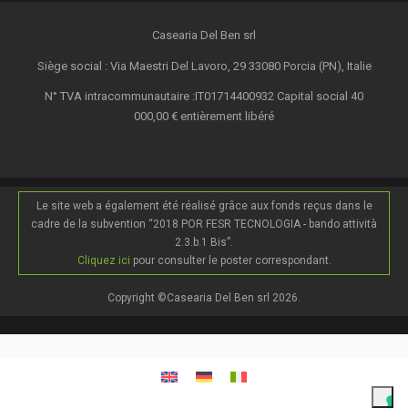
Casearia Del Ben srl
Siège social : Via Maestri Del Lavoro, 29 33080 Porcia (PN), Italie
N° TVA intracommunautaire :IT01714400932 Capital social 40
000,00 € entièrement libéré
Le site web a également été réalisé grâce aux fonds reçus dans le
cadre de la subvention “2018 POR FESR TECNOLOGIA - bando attività
2.3.b.1 Bis”.
Cliquez ici
pour consulter le poster correspondant.
Copyright ©Casearia Del Ben srl 2026.