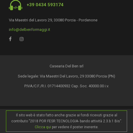
+39 0434 593174
Via Maestri del Lavoro 29, 33080 Porcia - Pordenone
info@delbenformaggi.it
Casearia Del Ben srl
Sede legale: Via Maestri Del Lavoro, 29 33080 Porcia (PN)
P.IVA/C.F./R.I. 01714400932 Cap. Soc. 40000.00 i.v.
Il sito web è stato fatto anche grazie ai fondi ricevuti grazie al
contributo "2018 POR FESR TECNOLOGIA- bando attività 2.3.b.1 Bis”.
Clicca qui
per vedere il poster inerente.