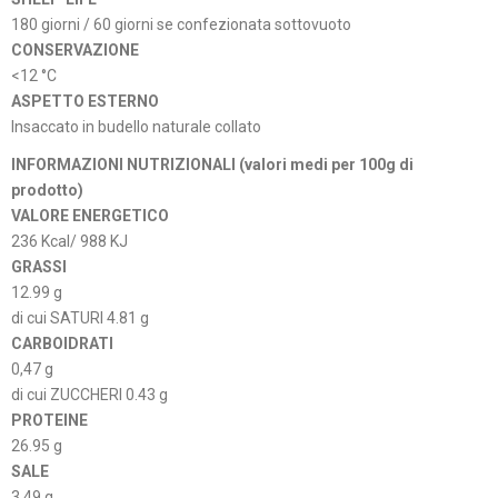
180 giorni / 60 giorni se confezionata sottovuoto
CONSERVAZIONE
<12 °C
ASPETTO ESTERNO
Insaccato in budello naturale collato
INFORMAZIONI NUTRIZIONALI (valori medi per 100g di
prodotto)
VALORE ENERGETICO
236 Kcal/ 988 KJ
GRASSI
12.99 g
di cui SATURI 4.81 g
CARBOIDRATI
0,47 g
di cui ZUCCHERI 0.43 g
PROTEINE
26.95 g
SALE
3.49 g