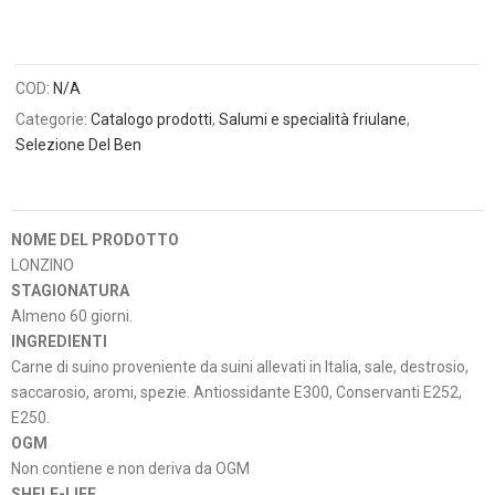
COD:
N/A
Categorie:
Catalogo prodotti
,
Salumi e specialità friulane
,
Selezione Del Ben
NOME DEL PRODOTTO
LONZINO
STAGIONATURA
Almeno 60 giorni.
INGREDIENTI
Carne di suino proveniente da suini allevati in Italia, sale, destrosio,
saccarosio, aromi, spezie. Antiossidante E300, Conservanti E252,
E250.
OGM
Non contiene e non deriva da OGM
SHELF-LIFE