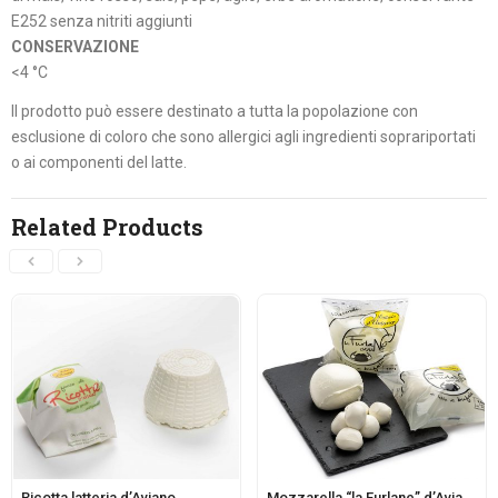
E252 senza nitriti aggiunti
CONSERVAZIONE
<4 °C
Il prodotto può essere destinato a tutta la popolazione con
esclusione di coloro che sono allergici agli ingredienti soprariportati
o ai componenti del latte.
Related Products
Ricotta latteria d’Aviano
Mozzarella “la Furlane” d’Aviano di latte di bufala