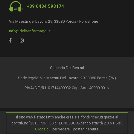
+39 0434 593174
Via Maestri del Lavoro 29, 33080 Porcia - Pordenone
info@delbenformaggi.it
Casearia Del Ben srl
Sede legale: Via Maestri Del Lavoro, 29 33080 Porcia (PN)
P.IVA/C.F./R.I. 01714400932 Cap. Soc. 40000.00 i.v.
Il sito web è stato fatto anche grazie ai fondi ricevuti grazie al
contributo "2018 POR FESR TECNOLOGIA- bando attività 2.3.b.1 Bis”.
Clicca qui
per vedere il poster inerente.