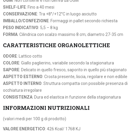
OGM
: Non contiene e non deriva da OGM
SHELF-LIFE
: Fino a 40 mesi
CONSERVAZIONE
: Tra +8°/+12°C in luogo asciutto
IMBALLO/CONFEZIONE
: Formaggi in pallet secondo richiesta
PESO INDICATIVO
: 5,5 – 8 kg
FORMA
: Cilindrica con scalzo massimo 8 cm; diametro 27-35 cm
CARATTERISTICHE ORGANOLETTICHE
ODORE
: Lattico cotto
COLORE
: Giallo paglierino, variabile secondo la stagionatura
SAPORE
: Delicato in quello fresco, saporito in quello più stagionato
ASPETTO ESTERNO
: Crosta presente, liscia, regolare e non edibile
ASPETTO INTERNO
: Struttura compatta con possibile presenza di
occhiatura irregolare
CONSISTENZA
: Dura ed elastica in funzione della stagionatura
INFORMAZIONI NUTRIZIONALI
(valori medi per 100 g di prodotto)
VALORE ENERGETICO
: 426 Kcal/ 1768 KJ