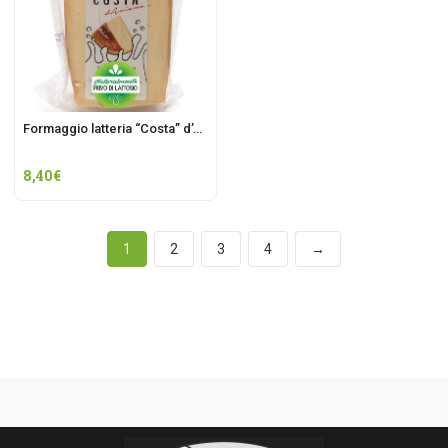
Formaggio latteria “Costa” d’Aviano fresco
8,40
€
1
2
3
4
→