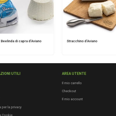
 Beelinda di capra d’Aviano
Stracchino d’Aviano
ZIONI UTILI
AREA UTENTE
Il mio carrello
Checkout
i
Il mio account
 per la privacy
a Cookie