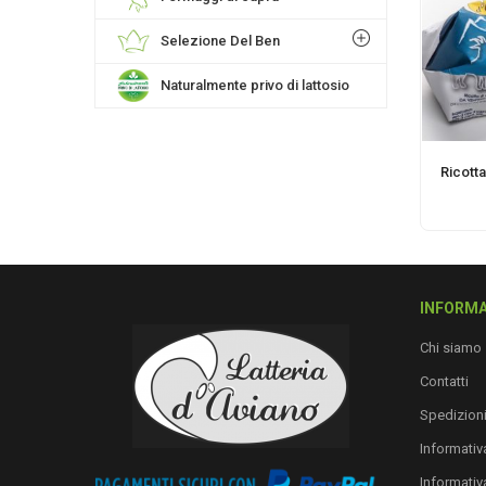
Selezione Del Ben
Naturalmente privo di lattosio
Ricotta
INFORMA
Chi siamo
Contatti
Spedizion
Informativa
Informativ