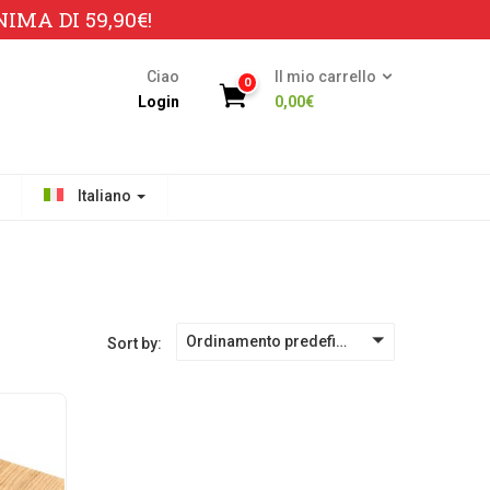
MA DI 59,90€!
Ciao
Il mio carrello
0
Login
0,00
€
Italiano
Ordinamento predefinito
Sort by: