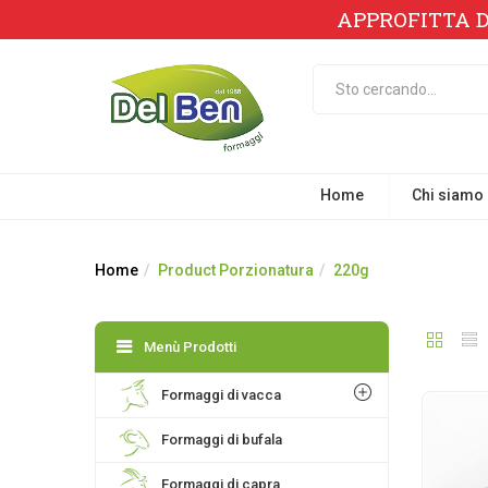
APPROFITTA D
Home
Chi siamo
Home
Product Porzionatura
220g
Menù Prodotti
Formaggi di vacca
Formaggi di bufala
Formaggi di capra