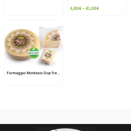
6,80
€
–
41,00
€
Formaggio Montasio Dop fresco – casello PN208