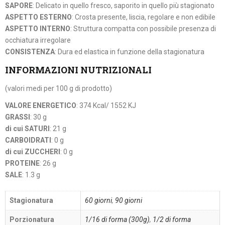
SAPORE
: Delicato in quello fresco, saporito in quello più stagionato
ASPETTO ESTERNO
: Crosta presente, liscia, regolare e non edibile
ASPETTO INTERNO
: Struttura compatta con possibile presenza di
occhiatura irregolare
CONSISTENZA
: Dura ed elastica in funzione della stagionatura
INFORMAZIONI NUTRIZIONALI
(valori medi per 100 g di prodotto)
VALORE ENERGETICO
: 374 Kcal/ 1552 KJ
GRASSI
: 30 g
di cui SATURI
: 21 g
CARBOIDRATI
: 0 g
di cui ZUCCHERI
: 0 g
PROTEINE
: 26 g
SALE
: 1.3 g
Stagionatura
60 giorni
,
90 giorni
Porzionatura
1/16 di forma (300g)
,
1/2 di forma