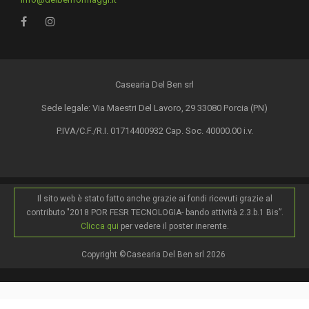
Casearia Del Ben srl
Sede legale: Via Maestri Del Lavoro, 29 33080 Porcia (PN)
P.IVA/C.F./R.I. 01714400932 Cap. Soc. 40000.00 i.v.
Il sito web è stato fatto anche grazie ai fondi ricevuti grazie al
contributo "2018 POR FESR TECNOLOGIA- bando attività 2.3.b.1 Bis”.
Clicca qui
per vedere il poster inerente.
Copyright ©Casearia Del Ben srl 2026
.