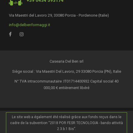
+39 0434 593174
Via Maestri del Lavoro 29, 33080 Porcia - Pordenone (Italie)
info@delbenformaggi.it
Casearia Del Ben srl
Siège social : Via Maestri Del Lavoro, 29 33080 Porcia (PN), Italie
N° TVA intracommunautaire :IT01714400932 Capital social 40
000,00 € entièrement libéré
Le site web a également été réalisé grâce aux fonds reçus dans le
cadre de la subvention “2018 POR FESR TECNOLOGIA - bando attività
2.3.b.1 Bis”.