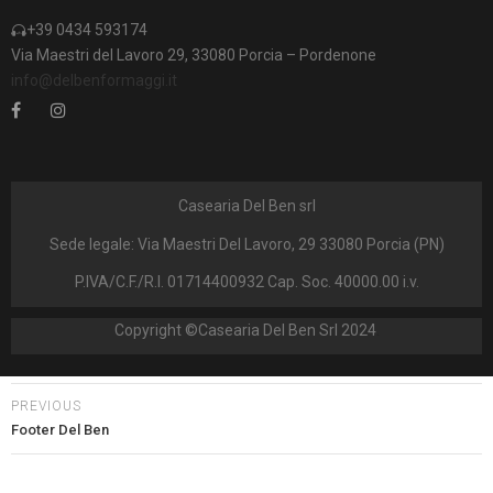
+39 0434 593174
Via Maestri del Lavoro 29, 33080 Porcia – Pordenone
info@delbenformaggi.it
Casearia Del Ben srl
Sede legale: Via Maestri Del Lavoro, 29 33080 Porcia (PN)
P.IVA/C.F./R.I. 01714400932 Cap. Soc. 40000.00 i.v.
Copyright ©Casearia Del Ben Srl 2024
.
PREVIOUS
Footer Del Ben