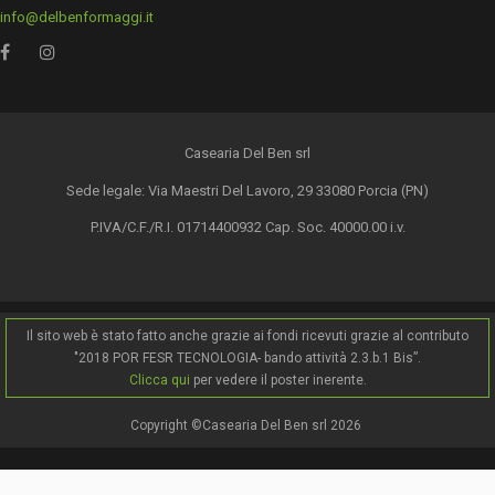
info@delbenformaggi.it
Casearia Del Ben srl
Sede legale: Via Maestri Del Lavoro, 29 33080 Porcia (PN)
P.IVA/C.F./R.I. 01714400932 Cap. Soc. 40000.00 i.v.
Il sito web è stato fatto anche grazie ai fondi ricevuti grazie al contributo
"2018 POR FESR TECNOLOGIA- bando attività 2.3.b.1 Bis”.
Clicca qui
per vedere il poster inerente.
Copyright ©Casearia Del Ben srl 2026
.