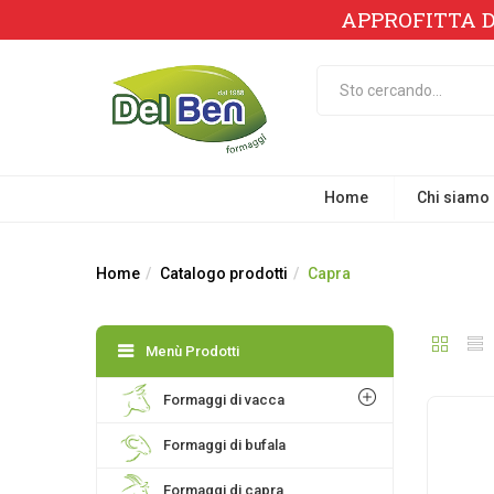
APPROFITTA D
Home
Chi siamo
Home
Catalogo prodotti
Capra
Menù Prodotti
Formaggi di vacca
Formaggi di bufala
Formaggi di capra