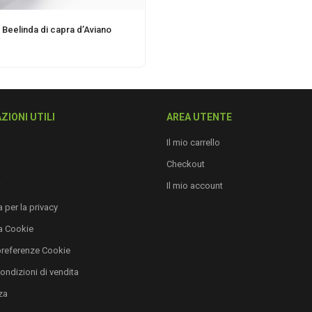
 Beelinda di capra d’Aviano
ZIONI UTILI
AREA UTENTE
Il mio carrello
Checkout
i
Il mio account
 per la privacy
a Cookie
preferenze Cookie
condizioni di vendita
za