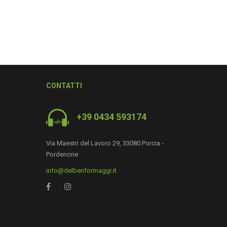
CONTATTI
+39 0434 593174
Via Maestri del Lavoro 29, 33080 Porcia -
Pordenone
info@delbenformaggi.it