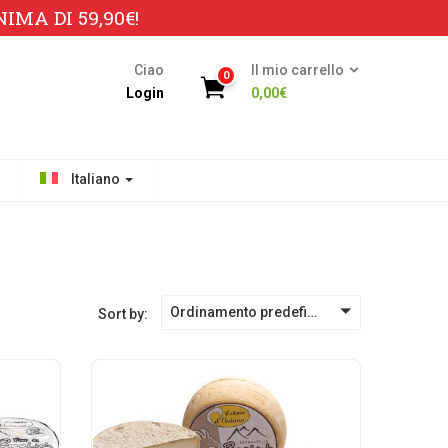
MA DI 59,90€!
Ciao
Il mio carrello
0
Login
0,00
€
Italiano
Ordinamento predefinito
Sort by: