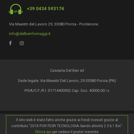
+39 0434 593174
Via Maestri del Lavoro 29, 33080 Porcia - Pordenone
info@delbenformaggi.it
Casearia Del Ben srl
Sede legale: Via Maestri Del Lavoro, 29 33080 Porcia (PN)
P.IVA/C.F./R.I. 01714400932 Cap. Soc. 40000.00 i.v.
Il sito web è stato fatto anche grazie ai fondi ricevuti grazie al
contributo "2018 POR FESR TECNOLOGIA- bando attività 2.3.b.1 Bis”.
Clicca qui
per vedere il poster inerente.