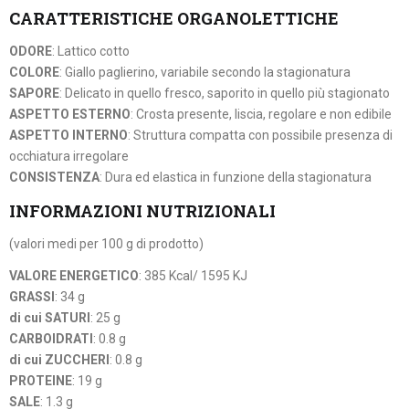
CARATTERISTICHE ORGANOLETTICHE
ODORE
: Lattico cotto
COLORE
: Giallo paglierino, variabile secondo la stagionatura
SAPORE
: Delicato in quello fresco, saporito in quello più stagionato
ASPETTO ESTERNO
: Crosta presente, liscia, regolare e non edibile
ASPETTO INTERNO
: Struttura compatta con possibile presenza di
occhiatura irregolare
CONSISTENZA
: Dura ed elastica in funzione della stagionatura
INFORMAZIONI NUTRIZIONALI
(valori medi per 100 g di prodotto)
VALORE ENERGETICO
: 385 Kcal/ 1595 KJ
GRASSI
: 34 g
di cui SATURI
: 25 g
CARBOIDRATI
: 0.8 g
di cui ZUCCHERI
: 0.8 g
PROTEINE
: 19 g
SALE
: 1.3 g