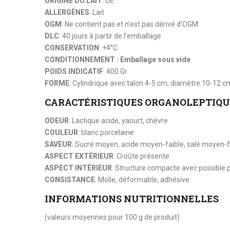
ORIGINE DU LAIT
: UE
ALLERGÈNES
: Lait
OGM
: Ne contient pas et n’est pas dérivé d’OGM
DLC
: 40 jours à partir de l’emballage
CONSERVATION
: +4°C
CONDITIONNEMENT : Emballage sous vide
POIDS INDICATIF
: 400 Gr
FORME
: Cylindrique avec talon 4-5 cm; diamètre 10-12 c
CARACTÉRISTIQUES ORGANOLEPTIQU
ODEUR
: Lactique acide, yaourt, chèvre
COULEUR
: blanc porcelaine
SAVEUR
: Sucré moyen, acide moyen-faible, salé moyen-f
ASPECT EXTÉRIEUR
: Croûte présente
ASPECT INTÉRIEUR
: Structure compacte avec possible p
CONSISTANCE
: Molle, déformable, adhésive
INFORMATIONS NUTRITIONNELLES
(valeurs moyennes pour 100 g de produit)