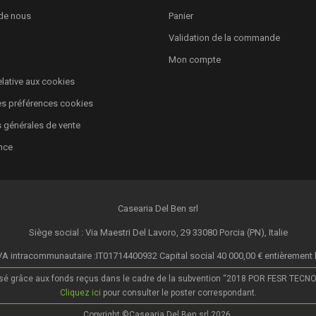
de nous
Panier
Validation de la commande
Mon compte
relative aux cookies
es préférences cookies
 générales de vente
nce
Casearia Del Ben srl
Siège social : Via Maestri Del Lavoro, 29 33080 Porcia (PN), Italie
A intracommunautaire :IT01714400932 Capital social 40 000,00 € entièrement 
isé grâce aux fonds reçus dans le cadre de la subvention “2018 POR FESR TECNOLOG
Cliquez ici
pour consulter le poster correspondant.
Copyright ©Casearia Del Ben srl 2026.