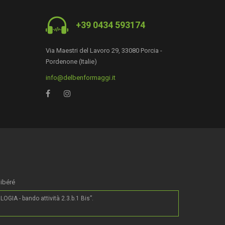
+39 0434 593174
Via Maestri del Lavoro 29, 33080 Porcia -
Pordenone (Italie)
info@delbenformaggi.it
0
libéré
IA - bando attività 2.3.b.1 Bis”.