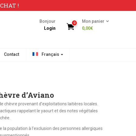
CHAT !
Bonjour
Mon panier
0
Login
0,00
€
Contact
Français
chèvre d’Aviano
 de chèvre provenant d’exploitations laitières locales.
lactiques rappelant le yaourt et des notes végétales
uchée.
e la population à l’exclusion des personnes allergiques
t susmentionnés.