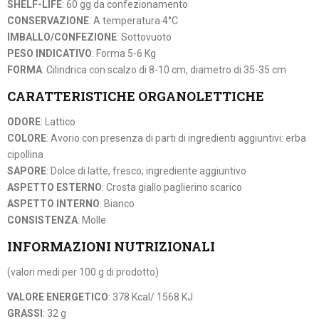
SHELF-LIFE
: 60 gg da confezionamento
CONSERVAZIONE
: A temperatura 4°C
IMBALLO/CONFEZIONE
: Sottovuoto
PESO INDICATIVO
: Forma 5-6 Kg
FORMA
: Cilindrica con scalzo di 8-10 cm, diametro di 35-35 cm
CARATTERISTICHE ORGANOLETTICHE
ODORE
: Lattico
COLORE
: Avorio con presenza di parti di ingredienti aggiuntivi: erba
cipollina
SAPORE
: Dolce di latte, fresco, ingrediente aggiuntivo
ASPETTO ESTERNO
: Crosta giallo paglierino scarico
ASPETTO INTERNO
: Bianco
CONSISTENZA
: Molle
INFORMAZIONI NUTRIZIONALI
(valori medi per 100 g di prodotto)
VALORE ENERGETICO
: 378 Kcal/ 1568 KJ
GRASSI
: 32 g