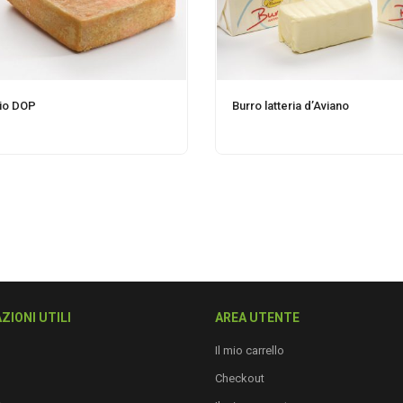
io DOP
Burro latteria d’Aviano
ZIONI UTILI
AREA UTENTE
Il mio carrello
Checkout