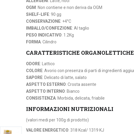
ALLERGENI
: Latte, noci
OGM
: Non contiene e non deriva da OGM
SHELF-LIFE
: 90 gg
CONSERVAZIONE
: +4°C
IMBALLO/CONFEZIONE
: Al taglio
PESO INDICATIVO
: 1.2Kg
FORMA
: Cilindro
CARATTERISTICHE ORGANOLETTICHE
ODORE
: Lattico
COLORE
: Avorio con presenza di parti di ingredienti aggiun
SAPORE
: Delicato di latte, salato
ASPETTO ESTERNO
: Crosta assente
ASPETTO INTERNO
: Bianco
CONSISTENZA
: Morbida, delicata, friabile
INFORMAZIONI NUTRIZIONALI
(valori medi per 100g di prodotto)
VALORE ENERGETICO
: 318 Kcal/ 1319 KJ