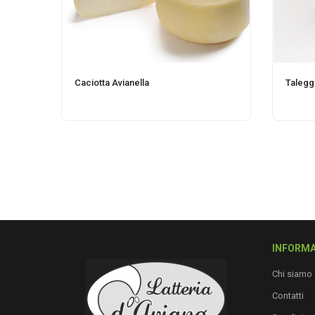
Caciotta Avianella
Talegg
INFORMA
Chi siamo
Contatti