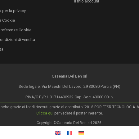
i
Il mio account
 per la privacy
a Cookie
preferenze Cookie
condizioni di vendita
za
Casearia Del Ben srl
Sede legale: Via Maestri Del Lavoro, 29 33080 Porcia (PN)
P.IVA/C.F./R.I. 01714400932 Cap. Soc. 40000.00 i.v.
o anche grazie ai fondi ricevuti grazie al contributo "2018 POR FESR TECNOLOGIA- ban
Clicca qui
per vedere il poster inerente.
Copyright ©Casearia Del Ben srl 2026
.