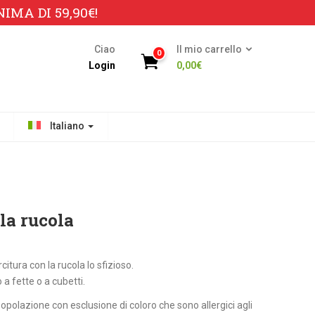
MA DI 59,90€!
Ciao
Il mio carrello
0
Login
0,00
€
Italiano
la rucola
itura con la rucola lo sfizioso.
o a fette o a cubetti.
 popolazione con esclusione di coloro che sono allergici agli