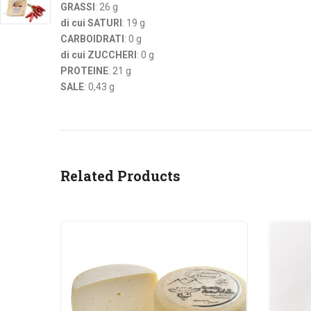
GRASSI
: 26 g
di cui SATURI
: 19 g
CARBOIDRATI
: 0 g
di cui ZUCCHERI
: 0 g
PROTEINE
: 21 g
SALE
: 0,43 g
Related Products