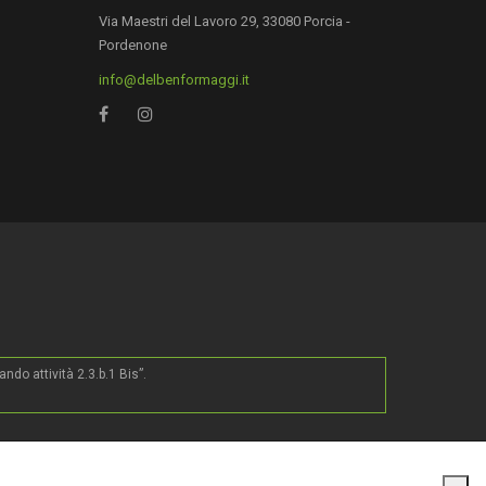
Via Maestri del Lavoro 29, 33080 Porcia -
Pordenone
info@delbenformaggi.it
0
do attività 2.3.b.1 Bis”.