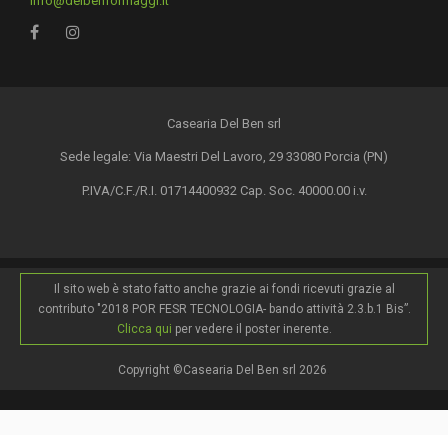
info@delbenformaggi.it
Casearia Del Ben srl
Sede legale: Via Maestri Del Lavoro, 29 33080 Porcia (PN)
P.IVA/C.F./R.I. 01714400932 Cap. Soc. 40000.00 i.v.
Il sito web è stato fatto anche grazie ai fondi ricevuti grazie al
contributo "2018 POR FESR TECNOLOGIA- bando attività 2.3.b.1 Bis”.
Clicca qui
per vedere il poster inerente.
Copyright ©Casearia Del Ben srl 2026
.