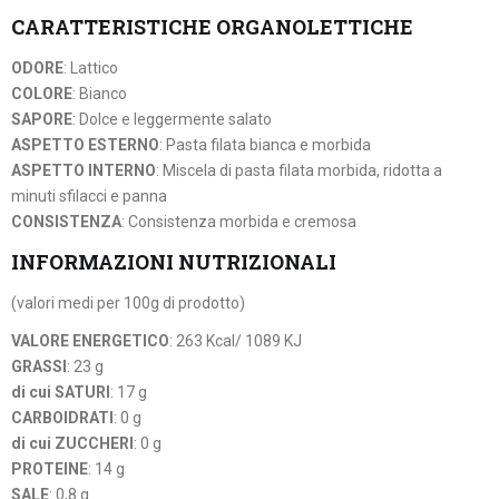
CARATTERISTICHE ORGANOLETTICHE
ODORE
: Lattico
COLORE
: Bianco
SAPORE
: Dolce e leggermente salato
ASPETTO ESTERNO
: Pasta filata bianca e morbida
ASPETTO INTERNO
: Miscela di pasta filata morbida, ridotta a
minuti sfilacci e panna
CONSISTENZA
: Consistenza morbida e cremosa
INFORMAZIONI NUTRIZIONALI
(valori medi per 100g di prodotto)
VALORE ENERGETICO
: 263 Kcal/ 1089 KJ
GRASSI
: 23 g
di cui SATURI
: 17 g
CARBOIDRATI
: 0 g
di cui ZUCCHERI
: 0 g
PROTEINE
: 14 g
SALE
: 0,8 g