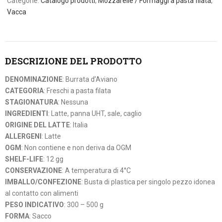
Categorie:
Catalogo prodotti
,
Mozzarelle / Formaggi a pasta filata
,
Vacca
DESCRIZIONE DEL PRODOTTO
DENOMINAZIONE
: Burrata d’Aviano
CATEGORIA
: Freschi a pasta filata
STAGIONATURA
: Nessuna
INGREDIENTI
: Latte, panna UHT, sale, caglio
ORIGINE DEL LATTE
: Italia
ALLERGENI
: Latte
OGM
: Non contiene e non deriva da OGM
SHELF-LIFE
: 12 gg
CONSERVAZIONE
: A temperatura di 4°C
IMBALLO/CONFEZIONE
: Busta di plastica per singolo pezzo idonea
al contatto con alimenti
PESO INDICATIVO
: 300 – 500 g
FORMA
: Sacco