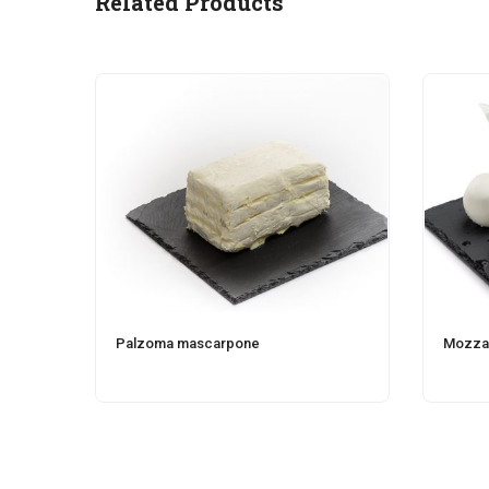
Related Products
Palzoma mascarpone
Mozzar