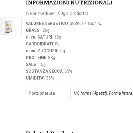
INFORMAZIONI NUTRIZIONALI
(valori medi per 100g di prodotto)
VALORE ENERGETICO
: 398Kcal/ 1654 KJ
GRASSI
: 29g
di cui SATURI
: 18g
CARBOIDRATI
: 0g
di cui ZUCCHERI
: 0g
PROTEINE
: 33g
SALE
: 1.5g
SOSTANZA SECCA
: 65%
UMIDITA’
: 35%
Porzionatura
1/8 forma (4pezzi)
,
Forma Intera