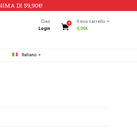
MA DI 59,90€!
Ciao
Il mio carrello
0
Login
0,00
€
Italiano