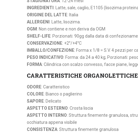
STAGIONATURA
: 12-24 mesi
INGREDIENTI
: Latte, sale, caglio, E1105 (lisozima protein
ORIGINE DEL LATTE
: Italia
ALLERGENI
: Latte, lisozima.
OGM
: Non contiene e non deriva da OGM
SHELF-LIFE
: Porzionati: 90gg dalla data di confezionam
CONSERVAZIONE
: +2°/+4°C
IMBALLO/CONFEZIONE
: Forma x 1/8 = S.V. 4 pezzi per 
PESO INDICATIVO
: Forma: da 24 a 40 kg; Porzionati: peso
FORMA
: Cilindrica con scalzo convesso, facce piane, le
CARATTERISTICHE ORGANOLETTICHE
ODORE
: Caratteristico
COLORE
: Bianco o paglierino
SAPORE
: Delicato
ASPETTO ESTERNO
: Crosta liscia
ASPETTO INTERNO
: Struttura finemente granulosa, stru
occhiatura appena visibile
CONSISTENZA
: Struttura finemente granulosa