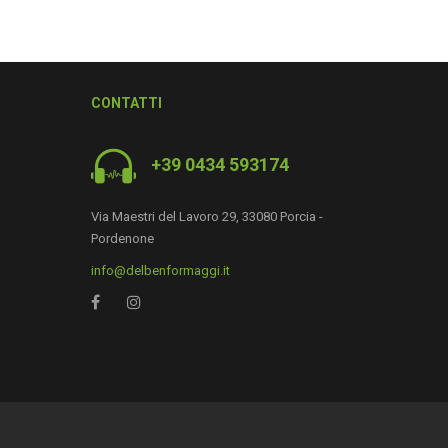
CONTATTI
+39 0434 593174
Via Maestri del Lavoro 29, 33080 Porcia -
Pordenone
info@delbenformaggi.it
0