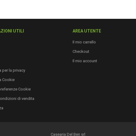
ZIONI UTILI
AREA UTENTE
Il mio carrello
Checkout
i
Il mio account
 per la privacy
a Cookie
preferenze Cookie
condizioni di vendita
za
Casearia Del Ben srl