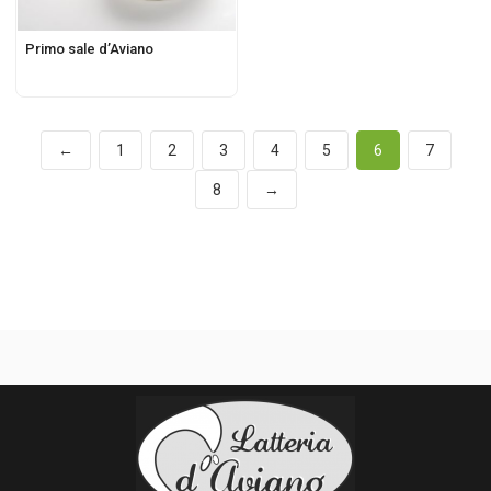
Primo sale d’Aviano
←
1
2
3
4
5
6
7
8
→