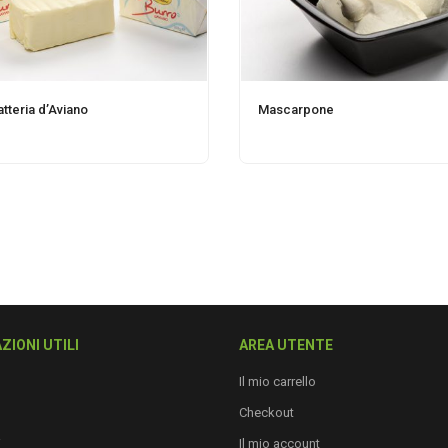
atteria d’Aviano
Mascarpone
ZIONI UTILI
AREA UTENTE
Il mio carrello
Checkout
i
Il mio account