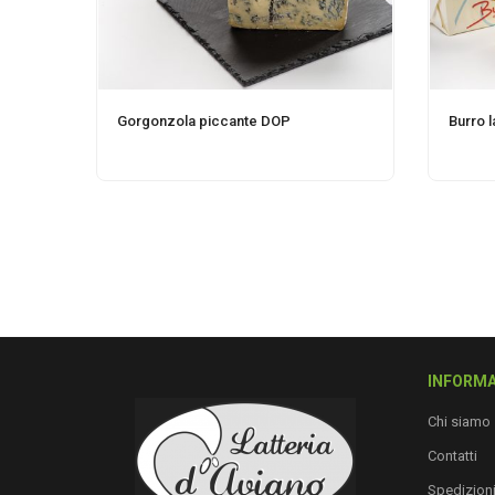
Gorgonzola piccante DOP
Burro l
INFORMA
Chi siamo
Contatti
Spedizion