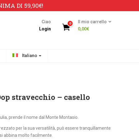
MA DI 59,90€!
Ciao
Il mio carrello
0
Login
0,00
€
Italiano
p stravecchio – casello
iulia, prende il nome dal Monte Montasio.
rezzato per la sua versatilità, può essere tranquillamente
e si abbina molto facilmente.