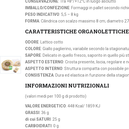
CONSERVAZIONE
: Tra +8°/+12°C in luogo asciutto
IMBALLO/CONFEZIONE
: Formaggi in pallet secondo rich
PESO INDICATIVO
: 5,5 – 8 kg
FORMA
: Cilindrica con scalzo massimo 8 cm; diametro 2
CARATTERISTICHE ORGANOLETTICHE
ODORE
: Lattico cotto
COLORE
: Giallo paglierino, variabile secondo la stagionat
SAPORE
: Delicato in quello fresco, saporito in quello più 
ASPETTO ESTERNO
: Crosta presente, liscia, regolare e n
ASPETTO INTERNO
: Struttura compatta con possibile pr
CONSISTENZA
: Dura ed elastica in funzione della stagio
INFORMAZIONI NUTRIZIONALI
(valori medi per 100 g di prodotto)
VALORE ENERGETICO
: 448 Kcal/ 1859 KJ
GRASSI
: 36 g
di cui SATURI
: 25 g
CARBOIDRATI
: 0 g