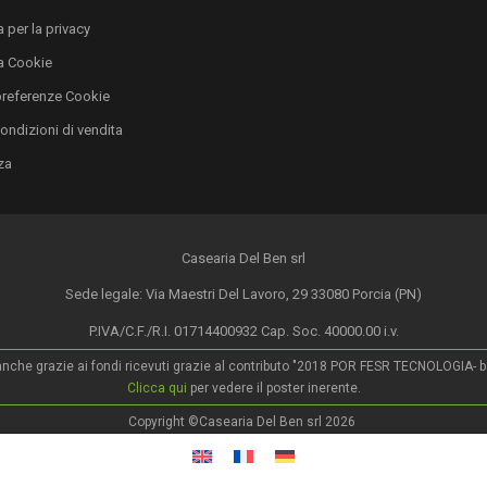
 per la privacy
a Cookie
preferenze Cookie
condizioni di vendita
za
Casearia Del Ben srl
Sede legale: Via Maestri Del Lavoro, 29 33080 Porcia (PN)
P.IVA/C.F./R.I. 01714400932 Cap. Soc. 40000.00 i.v.
o anche grazie ai fondi ricevuti grazie al contributo "2018 POR FESR TECNOLOGIA- ban
Clicca qui
per vedere il poster inerente.
Copyright ©Casearia Del Ben srl 2026
.