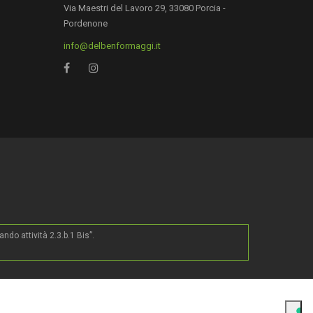
Via Maestri del Lavoro 29, 33080 Porcia -
Pordenone
info@delbenformaggi.it
0
do attività 2.3.b.1 Bis”.