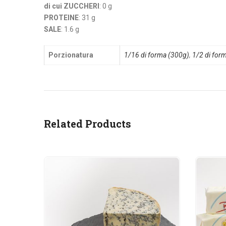
di cui ZUCCHERI
: 0 g
PROTEINE
: 31 g
SALE
: 1.6 g
Porzionatura
1/16 di forma (300g)
,
1/2 di for
Related Products