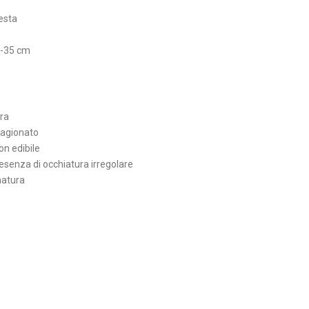
iesta
7-35 cm
ura
stagionato
on edibile
esenza di occhiatura irregolare
natura